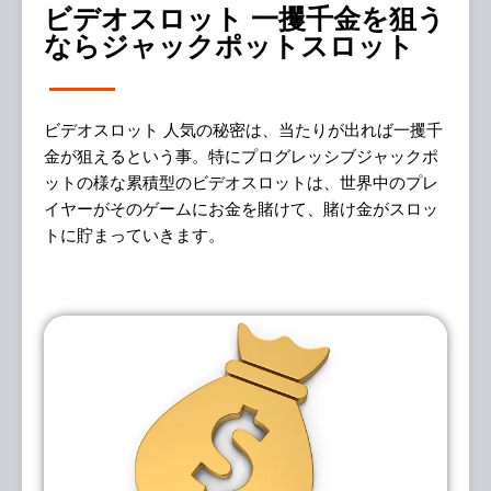
ビデオスロット 一攫千金を狙う
ならジャックポットスロット
ビデオスロット 人気の秘密は、当たりが出れば一攫千
金が狙えるという事。特にプログレッシブジャックポ
ットの様な累積型のビデオスロットは、世界中のプレ
イヤーがそのゲームにお金を賭けて、賭け金がスロッ
トに貯まっていきます。