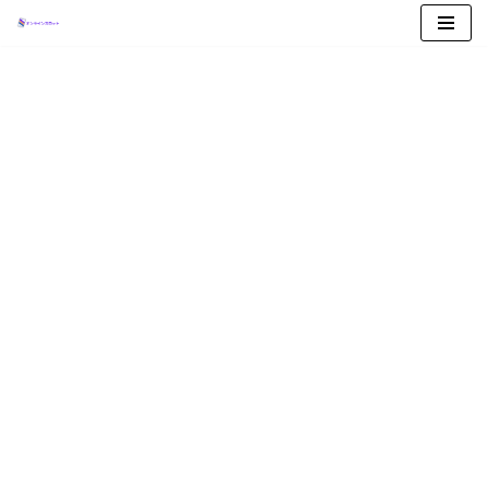
コ
ン
テ
ン
ツ
へ
ス
キ
ッ
プ