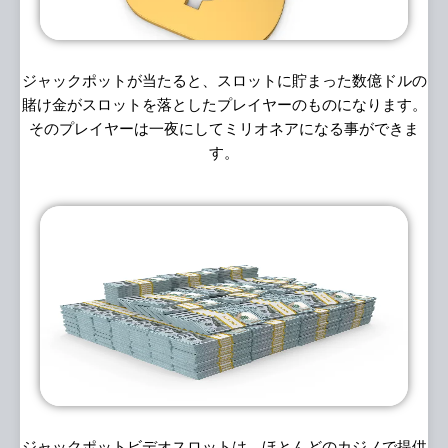
ジャックポットが当たると、スロットに貯まった数億ドルの
賭け金がスロットを落としたプレイヤーのものになります。
そのプレイヤーは一夜にしてミリオネアになる事ができま
す。
ジャックポットビデオスロットは、ほとんどのカジノで提供