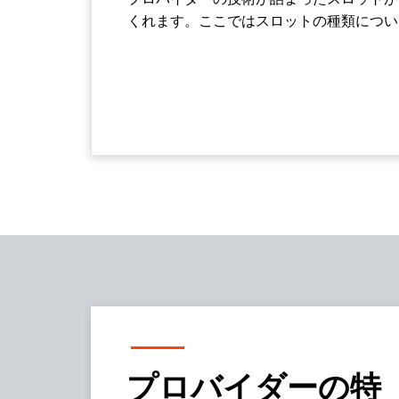
くれます。ここではスロットの種類につい
プロバイダーの特