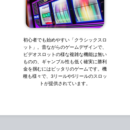
初心者でも始めやすい「クラシックスロ
ット」。昔ながらのゲームデザインで、
ビデオスロットの様な複雑な機能は無い
ものの、ギャンブル性も低く確実に勝利
金を掴むにはピッタリのゲームです。機
種も様々で、3リールや5リールのスロッ
トが提供されています。