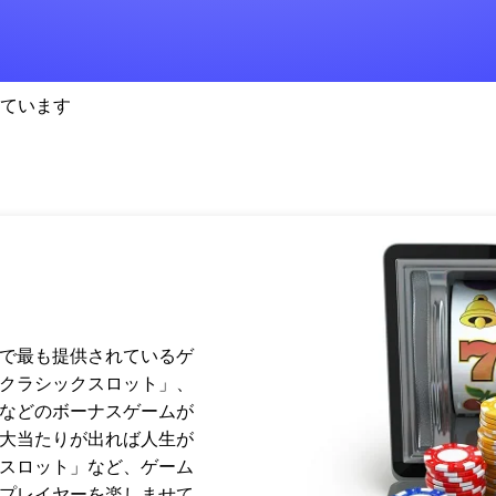
ています
で最も提供されているゲ
クラシックスロット」、
などのボーナスゲームが
大当たりが出れば人生が
スロット」など、ゲーム
プレイヤーを楽しませて