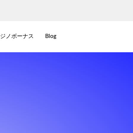
ジノボーナス
Blog