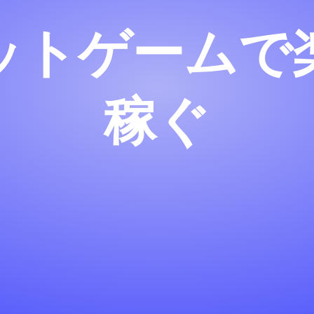
ットゲームで
稼ぐ