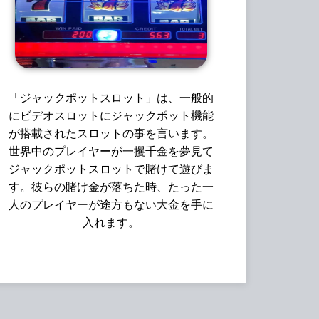
「ジャックポットスロット」は、一般的
にビデオスロットにジャックポット機能
が搭載されたスロットの事を言います。
世界中のプレイヤーが一攫千金を夢見て
ジャックポットスロットで賭けて遊びま
す。彼らの賭け金が落ちた時、たった一
人のプレイヤーが途方もない大金を手に
入れます。